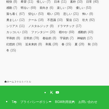
(8)
(11)
(7)
(11)
(10)
(40)
軽快
希望
怪しい
日本
素朴
日常
(7)
(69)
(6)
(39)
(53)
感動
明るい
前向き
楽しい
優しい
(67)
(53)
(28)
(21)
(8)
落ち着く
切ない
暗い
悲しい
怖い
(12)
(18)
(10)
(12)
(82)
勇ましい
クール
不思議
緊迫
壮大
(11)
(8)
(17)
シリアス
ノスタルジック
ドラマチック
(10)
(20)
(69)
(43)
カッコいい
ファンタジー
穏やか
感動的
(8)
(78)
(8)
(7)
(17)
平和的
日常的
都会的
宇宙的
神秘的
(39)
(8)
(28)
(15)
(28)
(10)
幻想的
近未来的
和風
春
夏
秋
(15)
冬
ホーム
ケルトバトル
Top
プライバシーポリシー
BGM利用規約
お問い合わせ