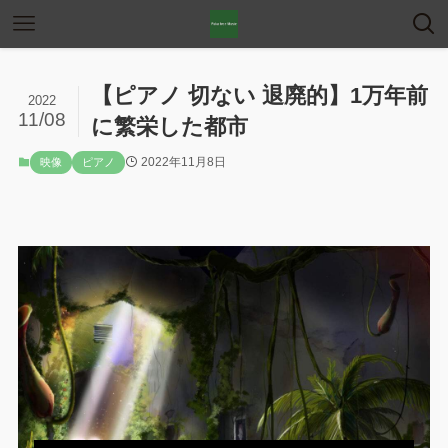
【ピアノ 切ない 退廃的】1万年前
2022
11/08
に繁栄した都市
2022年11月8日
映像
ピアノ