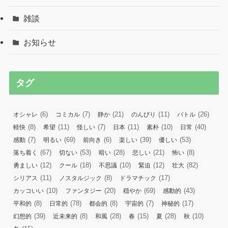
雑談
お知らせ
タグ
(6)
(7)
(21)
(11)
(26)
オシャレ
コミカル
静か
のんびり
バトル
(8)
(11)
(7)
(11)
(10)
(40)
軽快
希望
怪しい
日本
素朴
日常
(7)
(69)
(6)
(39)
(53)
感動
明るい
前向き
楽しい
優しい
(67)
(53)
(28)
(21)
(8)
落ち着く
切ない
暗い
悲しい
怖い
(12)
(18)
(10)
(12)
(82)
勇ましい
クール
不思議
緊迫
壮大
(11)
(8)
(17)
シリアス
ノスタルジック
ドラマチック
(10)
(20)
(69)
(43)
カッコいい
ファンタジー
穏やか
感動的
(8)
(78)
(8)
(7)
(17)
平和的
日常的
都会的
宇宙的
神秘的
(39)
(8)
(28)
(15)
(28)
(10)
幻想的
近未来的
和風
春
夏
秋