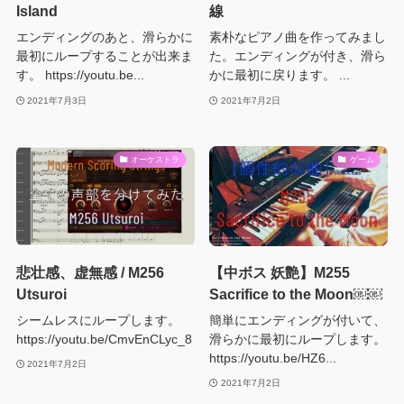
Island
線
エンディングのあと、滑らかに
素朴なピアノ曲を作ってみまし
最初にループすることが出来ま
た。エンディングが付き、滑ら
す。 https://youtu.be...
かに最初に戻ります。 ...
2021年7月3日
2021年7月2日
オーケストラ
ゲーム
悲壮感、虚無感 / M256
【中ボス 妖艶】M255
Utsuroi
Sacrifice to the Moon￼￼
シームレスにループします。
簡単にエンディングが付いて、
https://youtu.be/CmvEnCLyc_8
滑らかに最初にループします。
https://youtu.be/HZ6...
2021年7月2日
2021年7月2日