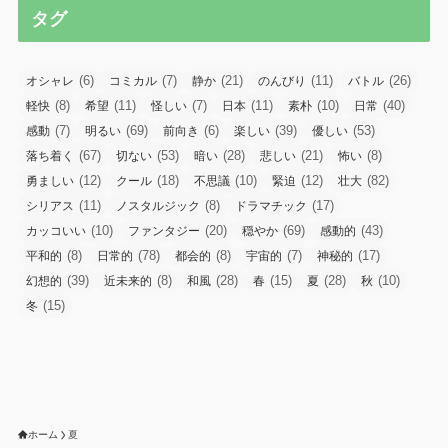
タグ
(6)
(7)
(21)
(11)
(26)
オシャレ
コミカル
静か
のんびり
バトル
(8)
(11)
(7)
(11)
(10)
(40)
軽快
希望
怪しい
日本
素朴
日常
(7)
(69)
(6)
(39)
(53)
感動
明るい
前向き
楽しい
優しい
(67)
(53)
(28)
(21)
(8)
落ち着く
切ない
暗い
悲しい
怖い
(12)
(18)
(10)
(12)
(82)
勇ましい
クール
不思議
緊迫
壮大
(11)
(8)
(17)
シリアス
ノスタルジック
ドラマチック
(10)
(20)
(69)
(43)
カッコいい
ファンタジー
穏やか
感動的
(8)
(78)
(8)
(7)
(17)
平和的
日常的
都会的
宇宙的
神秘的
(39)
(8)
(28)
(15)
(28)
(10)
幻想的
近未来的
和風
春
夏
秋
(15)
冬
ホーム
夏