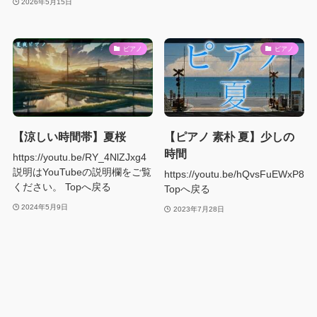
2026年5月15日
ピアノ
ピアノ
【涼しい時間帯】夏桜
【ピアノ 素朴 夏】少しの
時間
https://youtu.be/RY_4NlZJxg4
説明はYouTubeの説明欄をご覧
https://youtu.be/hQvsFuEWxP8
ください。 Topへ戻る
Topへ戻る
2024年5月9日
2023年7月28日