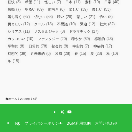
(8)
(11)
(7)
(11)
(10)
(40)
軽快
希望
怪しい
日本
素朴
日常
(7)
(69)
(6)
(39)
(53)
感動
明るい
前向き
楽しい
優しい
(67)
(53)
(28)
(21)
(8)
落ち着く
切ない
暗い
悲しい
怖い
(12)
(18)
(10)
(12)
(82)
勇ましい
クール
不思議
緊迫
壮大
(11)
(8)
(17)
シリアス
ノスタルジック
ドラマチック
(10)
(20)
(69)
(43)
カッコいい
ファンタジー
穏やか
感動的
(8)
(78)
(8)
(7)
(17)
平和的
日常的
都会的
宇宙的
神秘的
(39)
(8)
(28)
(15)
(28)
(10)
幻想的
近未来的
和風
春
夏
秋
(15)
冬
ホーム
2025年
5月
Top
プライバシーポリシー
BGM利用規約
お問い合わせ