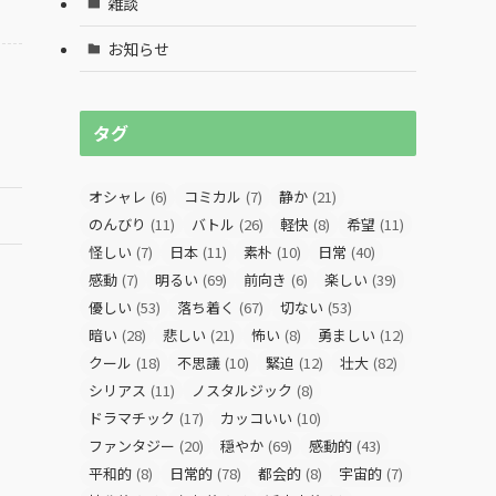
雑談
お知らせ
タグ
オシャレ
(6)
コミカル
(7)
静か
(21)
のんびり
(11)
バトル
(26)
軽快
(8)
希望
(11)
怪しい
(7)
日本
(11)
素朴
(10)
日常
(40)
感動
(7)
明るい
(69)
前向き
(6)
楽しい
(39)
優しい
(53)
落ち着く
(67)
切ない
(53)
暗い
(28)
悲しい
(21)
怖い
(8)
勇ましい
(12)
クール
(18)
不思議
(10)
緊迫
(12)
壮大
(82)
シリアス
(11)
ノスタルジック
(8)
ドラマチック
(17)
カッコいい
(10)
ファンタジー
(20)
穏やか
(69)
感動的
(43)
平和的
(8)
日常的
(78)
都会的
(8)
宇宙的
(7)