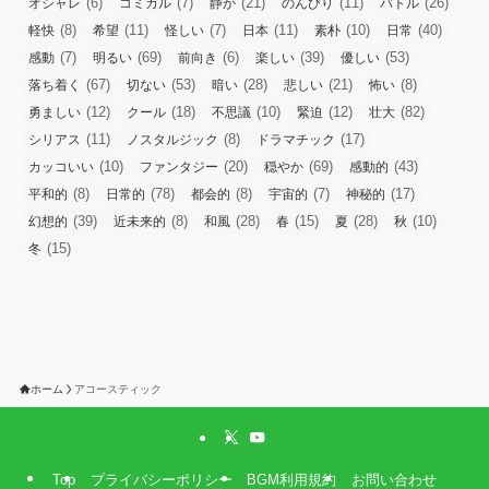
(6)
(7)
(21)
(11)
(26)
オシャレ
コミカル
静か
のんびり
バトル
(8)
(11)
(7)
(11)
(10)
(40)
軽快
希望
怪しい
日本
素朴
日常
(7)
(69)
(6)
(39)
(53)
感動
明るい
前向き
楽しい
優しい
(67)
(53)
(28)
(21)
(8)
落ち着く
切ない
暗い
悲しい
怖い
(12)
(18)
(10)
(12)
(82)
勇ましい
クール
不思議
緊迫
壮大
(11)
(8)
(17)
シリアス
ノスタルジック
ドラマチック
(10)
(20)
(69)
(43)
カッコいい
ファンタジー
穏やか
感動的
(8)
(78)
(8)
(7)
(17)
平和的
日常的
都会的
宇宙的
神秘的
(39)
(8)
(28)
(15)
(28)
(10)
幻想的
近未来的
和風
春
夏
秋
(15)
冬
ホーム
アコースティック
Top
プライバシーポリシー
BGM利用規約
お問い合わせ