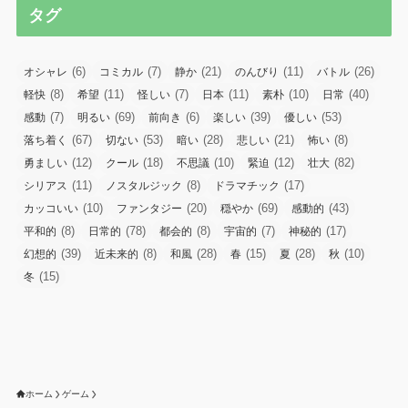
タグ
(6)
(7)
(21)
(11)
(26)
オシャレ
コミカル
静か
のんびり
バトル
(8)
(11)
(7)
(11)
(10)
(40)
軽快
希望
怪しい
日本
素朴
日常
(7)
(69)
(6)
(39)
(53)
感動
明るい
前向き
楽しい
優しい
(67)
(53)
(28)
(21)
(8)
落ち着く
切ない
暗い
悲しい
怖い
(12)
(18)
(10)
(12)
(82)
勇ましい
クール
不思議
緊迫
壮大
(11)
(8)
(17)
シリアス
ノスタルジック
ドラマチック
(10)
(20)
(69)
(43)
カッコいい
ファンタジー
穏やか
感動的
(8)
(78)
(8)
(7)
(17)
平和的
日常的
都会的
宇宙的
神秘的
(39)
(8)
(28)
(15)
(28)
(10)
幻想的
近未来的
和風
春
夏
秋
(15)
冬
ホーム
ゲーム