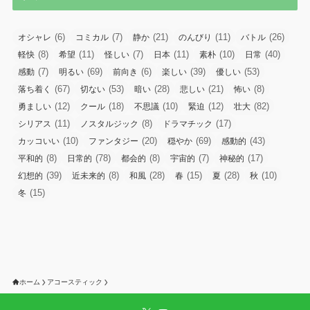
(6)
(7)
(21)
(11)
(26)
オシャレ
コミカル
静か
のんびり
バトル
(8)
(11)
(7)
(11)
(10)
(40)
軽快
希望
怪しい
日本
素朴
日常
(7)
(69)
(6)
(39)
(53)
感動
明るい
前向き
楽しい
優しい
(67)
(53)
(28)
(21)
(8)
落ち着く
切ない
暗い
悲しい
怖い
(12)
(18)
(10)
(12)
(82)
勇ましい
クール
不思議
緊迫
壮大
(11)
(8)
(17)
シリアス
ノスタルジック
ドラマチック
(10)
(20)
(69)
(43)
カッコいい
ファンタジー
穏やか
感動的
(8)
(78)
(8)
(7)
(17)
平和的
日常的
都会的
宇宙的
神秘的
(39)
(8)
(28)
(15)
(28)
(10)
幻想的
近未来的
和風
春
夏
秋
(15)
冬
ホーム
アコースティック