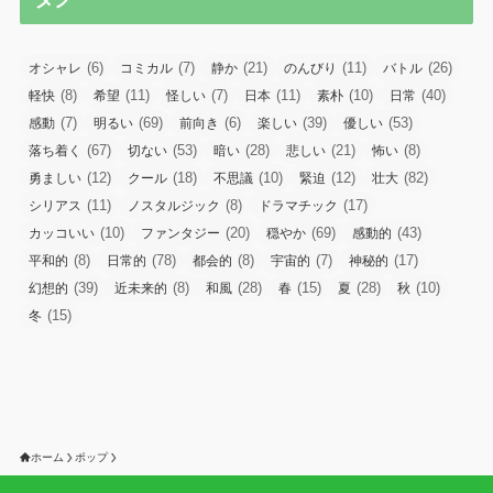
(6)
(7)
(21)
(11)
(26)
オシャレ
コミカル
静か
のんびり
バトル
(8)
(11)
(7)
(11)
(10)
(40)
軽快
希望
怪しい
日本
素朴
日常
(7)
(69)
(6)
(39)
(53)
感動
明るい
前向き
楽しい
優しい
(67)
(53)
(28)
(21)
(8)
落ち着く
切ない
暗い
悲しい
怖い
(12)
(18)
(10)
(12)
(82)
勇ましい
クール
不思議
緊迫
壮大
(11)
(8)
(17)
シリアス
ノスタルジック
ドラマチック
(10)
(20)
(69)
(43)
カッコいい
ファンタジー
穏やか
感動的
(8)
(78)
(8)
(7)
(17)
平和的
日常的
都会的
宇宙的
神秘的
(39)
(8)
(28)
(15)
(28)
(10)
幻想的
近未来的
和風
春
夏
秋
(15)
冬
ホーム
ポップ