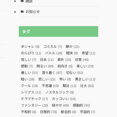
雑談
お知らせ
タグ
オシャレ
(6)
コミカル
(7)
静か
(21)
のんびり
(11)
バトル
(26)
軽快
(8)
希望
(11)
怪しい
(7)
日本
(11)
素朴
(10)
日常
(40)
感動
(7)
明るい
(69)
前向き
(6)
楽しい
(39)
優しい
(53)
落ち着く
(67)
切ない
(53)
暗い
(28)
悲しい
(21)
怖い
(8)
勇ましい
(12)
クール
(18)
不思議
(10)
緊迫
(12)
壮大
(82)
シリアス
(11)
ノスタルジック
(8)
ドラマチック
(17)
カッコいい
(10)
ファンタジー
(20)
穏やか
(69)
感動的
(43)
平和的
(8)
日常的
(78)
都会的
(8)
宇宙的
(7)