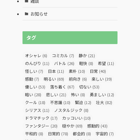
雑談
お知らせ
タグ
オシャレ
(6)
コミカル
(7)
静か
(21)
のんびり
(11)
バトル
(26)
軽快
(8)
希望
(11)
怪しい
(7)
日本
(11)
素朴
(10)
日常
(40)
感動
(7)
明るい
(69)
前向き
(6)
楽しい
(39)
優しい
(53)
落ち着く
(67)
切ない
(53)
暗い
(28)
悲しい
(21)
怖い
(8)
勇ましい
(12)
クール
(18)
不思議
(10)
緊迫
(12)
壮大
(82)
シリアス
(11)
ノスタルジック
(8)
ドラマチック
(17)
カッコいい
(10)
ファンタジー
(20)
穏やか
(69)
感動的
(43)
平和的
(8)
日常的
(78)
都会的
(8)
宇宙的
(7)