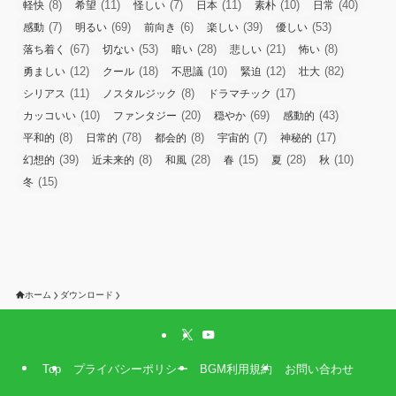
(8)
(11)
(7)
(11)
(10)
(40)
軽快
希望
怪しい
日本
素朴
日常
(7)
(69)
(6)
(39)
(53)
感動
明るい
前向き
楽しい
優しい
(67)
(53)
(28)
(21)
(8)
落ち着く
切ない
暗い
悲しい
怖い
(12)
(18)
(10)
(12)
(82)
勇ましい
クール
不思議
緊迫
壮大
(11)
(8)
(17)
シリアス
ノスタルジック
ドラマチック
(10)
(20)
(69)
(43)
カッコいい
ファンタジー
穏やか
感動的
(8)
(78)
(8)
(7)
(17)
平和的
日常的
都会的
宇宙的
神秘的
(39)
(8)
(28)
(15)
(28)
(10)
幻想的
近未来的
和風
春
夏
秋
(15)
冬
ホーム
ダウンロード
Top
プライバシーポリシー
BGM利用規約
お問い合わせ