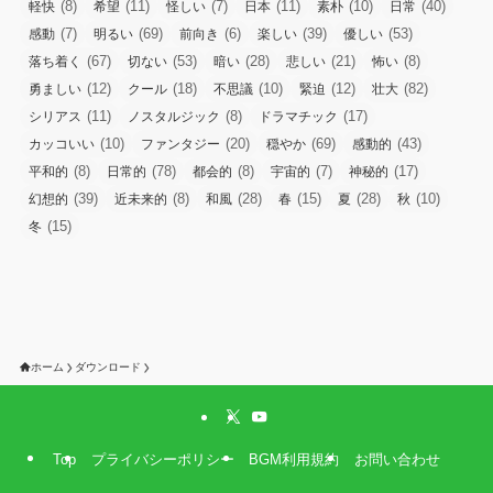
(8)
(11)
(7)
(11)
(10)
(40)
軽快
希望
怪しい
日本
素朴
日常
(7)
(69)
(6)
(39)
(53)
感動
明るい
前向き
楽しい
優しい
(67)
(53)
(28)
(21)
(8)
落ち着く
切ない
暗い
悲しい
怖い
(12)
(18)
(10)
(12)
(82)
勇ましい
クール
不思議
緊迫
壮大
(11)
(8)
(17)
シリアス
ノスタルジック
ドラマチック
(10)
(20)
(69)
(43)
カッコいい
ファンタジー
穏やか
感動的
(8)
(78)
(8)
(7)
(17)
平和的
日常的
都会的
宇宙的
神秘的
(39)
(8)
(28)
(15)
(28)
(10)
幻想的
近未来的
和風
春
夏
秋
(15)
冬
ホーム
ダウンロード
Top
プライバシーポリシー
BGM利用規約
お問い合わせ