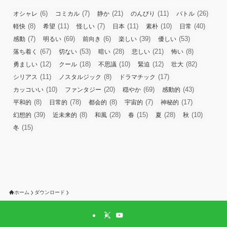
(6)
(7)
(21)
(11)
(26)
オシャレ
コミカル
静か
のんびり
バトル
(8)
(11)
(7)
(11)
(10)
(40)
軽快
希望
怪しい
日本
素朴
日常
(7)
(69)
(6)
(39)
(53)
感動
明るい
前向き
楽しい
優しい
(67)
(53)
(28)
(21)
(8)
落ち着く
切ない
暗い
悲しい
怖い
(12)
(18)
(10)
(12)
(82)
勇ましい
クール
不思議
緊迫
壮大
(11)
(8)
(17)
シリアス
ノスタルジック
ドラマチック
(10)
(20)
(69)
(43)
カッコいい
ファンタジー
穏やか
感動的
(8)
(78)
(8)
(7)
(17)
平和的
日常的
都会的
宇宙的
神秘的
(39)
(8)
(28)
(15)
(28)
(10)
幻想的
近未来的
和風
春
夏
秋
(15)
冬
ホーム
ダウンロード