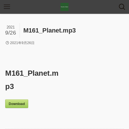
2021
M161_Planet.mp3
9/26
2021年9月26日
M161_Planet.m
p3
Download