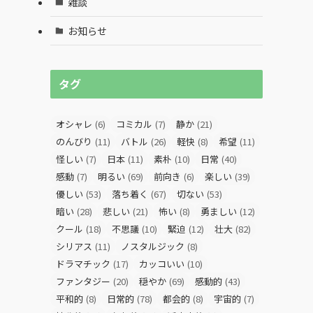
雑談
お知らせ
タグ
オシャレ
(6)
コミカル
(7)
静か
(21)
のんびり
(11)
バトル
(26)
軽快
(8)
希望
(11)
怪しい
(7)
日本
(11)
素朴
(10)
日常
(40)
感動
(7)
明るい
(69)
前向き
(6)
楽しい
(39)
優しい
(53)
落ち着く
(67)
切ない
(53)
暗い
(28)
悲しい
(21)
怖い
(8)
勇ましい
(12)
クール
(18)
不思議
(10)
緊迫
(12)
壮大
(82)
シリアス
(11)
ノスタルジック
(8)
ドラマチック
(17)
カッコいい
(10)
ファンタジー
(20)
穏やか
(69)
感動的
(43)
平和的
(8)
日常的
(78)
都会的
(8)
宇宙的
(7)