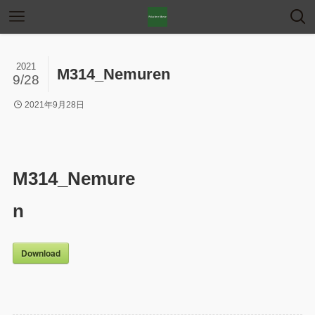
2021
M314_Nemuren
9/28
2021年9月28日
M314_Nemure
n
Download