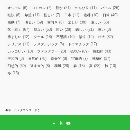
(6)
(7)
(21)
(11)
(26)
オシャレ
コミカル
静か
のんびり
バトル
(8)
(11)
(7)
(11)
(10)
(40)
軽快
希望
怪しい
日本
素朴
日常
(7)
(69)
(6)
(39)
(53)
感動
明るい
前向き
楽しい
優しい
(67)
(53)
(28)
(21)
(8)
落ち着く
切ない
暗い
悲しい
怖い
(12)
(18)
(10)
(12)
(82)
勇ましい
クール
不思議
緊迫
壮大
(11)
(8)
(17)
シリアス
ノスタルジック
ドラマチック
(10)
(20)
(69)
(43)
カッコいい
ファンタジー
穏やか
感動的
(8)
(78)
(8)
(7)
(17)
平和的
日常的
都会的
宇宙的
神秘的
(39)
(8)
(28)
(15)
(28)
(10)
幻想的
近未来的
和風
春
夏
秋
(15)
冬
ホーム
ダウンロード