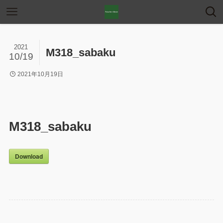
2021
M318_sabaku
10/19
2021年10月19日
M318_sabaku
Download