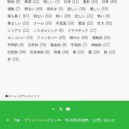
(8)
(11)
(7)
(11)
(10)
(40)
軽快
希望
怪しい
日本
素朴
日常
(7)
(69)
(6)
(39)
(53)
感動
明るい
前向き
楽しい
優しい
(67)
(53)
(28)
(21)
(8)
落ち着く
切ない
暗い
悲しい
怖い
(12)
(18)
(10)
(12)
(82)
勇ましい
クール
不思議
緊迫
壮大
(11)
(8)
(17)
シリアス
ノスタルジック
ドラマチック
(10)
(20)
(69)
(43)
カッコいい
ファンタジー
穏やか
感動的
(8)
(78)
(8)
(7)
(17)
平和的
日常的
都会的
宇宙的
神秘的
(39)
(8)
(28)
(15)
(28)
(10)
幻想的
近未来的
和風
春
夏
秋
(15)
冬
ホーム
ダウンロード
Top
プライバシーポリシー
BGM利用規約
お問い合わせ