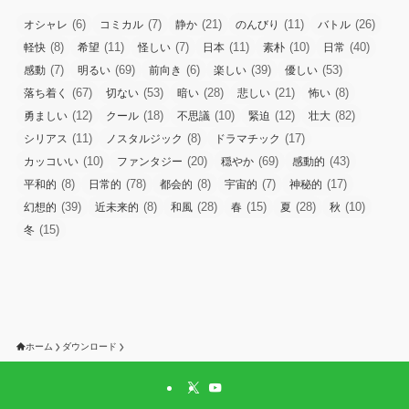
(6)
(7)
(21)
(11)
(26)
オシャレ
コミカル
静か
のんびり
バトル
(8)
(11)
(7)
(11)
(10)
(40)
軽快
希望
怪しい
日本
素朴
日常
(7)
(69)
(6)
(39)
(53)
感動
明るい
前向き
楽しい
優しい
(67)
(53)
(28)
(21)
(8)
落ち着く
切ない
暗い
悲しい
怖い
(12)
(18)
(10)
(12)
(82)
勇ましい
クール
不思議
緊迫
壮大
(11)
(8)
(17)
シリアス
ノスタルジック
ドラマチック
(10)
(20)
(69)
(43)
カッコいい
ファンタジー
穏やか
感動的
(8)
(78)
(8)
(7)
(17)
平和的
日常的
都会的
宇宙的
神秘的
(39)
(8)
(28)
(15)
(28)
(10)
幻想的
近未来的
和風
春
夏
秋
(15)
冬
ホーム
ダウンロード