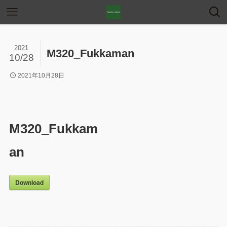
2021
M320_Fukkaman
10/28
2021年10月28日
M320_Fukkam
an
Download