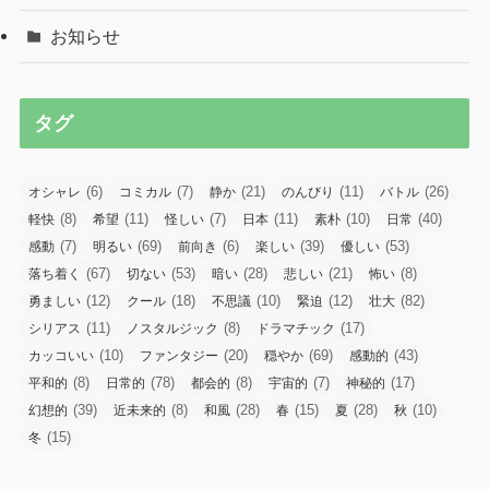
お知らせ
タグ
(6)
(7)
(21)
(11)
(26)
オシャレ
コミカル
静か
のんびり
バトル
(8)
(11)
(7)
(11)
(10)
(40)
軽快
希望
怪しい
日本
素朴
日常
(7)
(69)
(6)
(39)
(53)
感動
明るい
前向き
楽しい
優しい
(67)
(53)
(28)
(21)
(8)
落ち着く
切ない
暗い
悲しい
怖い
(12)
(18)
(10)
(12)
(82)
勇ましい
クール
不思議
緊迫
壮大
(11)
(8)
(17)
シリアス
ノスタルジック
ドラマチック
(10)
(20)
(69)
(43)
カッコいい
ファンタジー
穏やか
感動的
(8)
(78)
(8)
(7)
(17)
平和的
日常的
都会的
宇宙的
神秘的
(39)
(8)
(28)
(15)
(28)
(10)
幻想的
近未来的
和風
春
夏
秋
(15)
冬