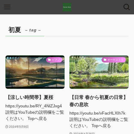
初夏
– tag –
ピアノ
オーケストラ
【涼しい時間帯】夏桜
【日常 春から初夏の日常】
春の息吹
https://youtu.be/RY_4NlZJxg4
説明はYouTubeの説明欄をご覧
https://youtu.be/vFacHLXIh7k
ください。 Topへ戻る
説明はYouTubeの説明欄をご覧
ください。 Topへ戻る
2024年5月9日
2024年4月26日