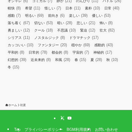
(6)
(7)
(21)
(11)
(26)
オシャレ
コミカル
静か
のんびり
バトル
(8)
(11)
(7)
(11)
(10)
(40)
軽快
希望
怪しい
日本
素朴
日常
(7)
(69)
(6)
(39)
(53)
感動
明るい
前向き
楽しい
優しい
(67)
(53)
(28)
(21)
(8)
落ち着く
切ない
暗い
悲しい
怖い
(12)
(18)
(10)
(12)
(82)
勇ましい
クール
不思議
緊迫
壮大
(11)
(8)
(17)
シリアス
ノスタルジック
ドラマチック
(10)
(20)
(69)
(43)
カッコいい
ファンタジー
穏やか
感動的
(8)
(78)
(8)
(7)
(17)
平和的
日常的
都会的
宇宙的
神秘的
(39)
(8)
(28)
(15)
(28)
(10)
幻想的
近未来的
和風
春
夏
秋
(15)
冬
ホーム
初夏
Top
プライバシーポリシー
BGM利用規約
お問い合わせ