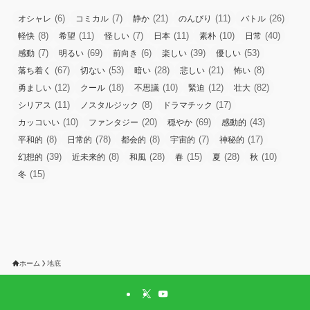
(6)
(7)
(21)
(11)
(26)
オシャレ
コミカル
静か
のんびり
バトル
(8)
(11)
(7)
(11)
(10)
(40)
軽快
希望
怪しい
日本
素朴
日常
(7)
(69)
(6)
(39)
(53)
感動
明るい
前向き
楽しい
優しい
(67)
(53)
(28)
(21)
(8)
落ち着く
切ない
暗い
悲しい
怖い
(12)
(18)
(10)
(12)
(82)
勇ましい
クール
不思議
緊迫
壮大
(11)
(8)
(17)
シリアス
ノスタルジック
ドラマチック
(10)
(20)
(69)
(43)
カッコいい
ファンタジー
穏やか
感動的
(8)
(78)
(8)
(7)
(17)
平和的
日常的
都会的
宇宙的
神秘的
(39)
(8)
(28)
(15)
(28)
(10)
幻想的
近未来的
和風
春
夏
秋
(15)
冬
ホーム
地底