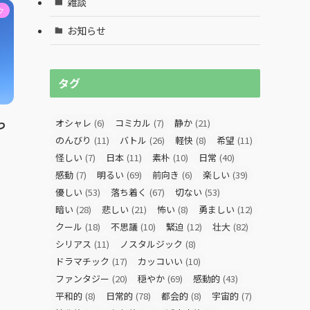
雑談
ク
お知らせ
タグ
っ
オシャレ
(6)
コミカル
(7)
静か
(21)
のんびり
(11)
バトル
(26)
軽快
(8)
希望
(11)
怪しい
(7)
日本
(11)
素朴
(10)
日常
(40)
感動
(7)
明るい
(69)
前向き
(6)
楽しい
(39)
優しい
(53)
落ち着く
(67)
切ない
(53)
暗い
(28)
悲しい
(21)
怖い
(8)
勇ましい
(12)
クール
(18)
不思議
(10)
緊迫
(12)
壮大
(82)
シリアス
(11)
ノスタルジック
(8)
ドラマチック
(17)
カッコいい
(10)
ファンタジー
(20)
穏やか
(69)
感動的
(43)
平和的
(8)
日常的
(78)
都会的
(8)
宇宙的
(7)