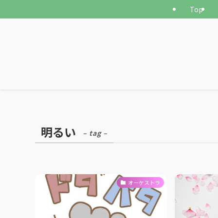
Top
明るい
– tag –
オーケストラ