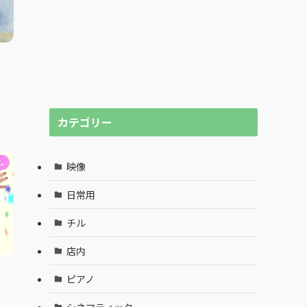
カテゴリー
ム
映像
日常用
チル
店内
！
ピアノ
シネマティック