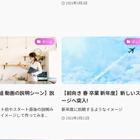
2022年3月1日
ゲーム
ポッ
組 動画の説明シーン】説
【前向き 春 卒業 新年度】新しい
ージへ突入!
ート前やスタート直後の説明み
新年度に挑戦するようなイメージ
イメージして作ってみま...
2022年2月21日