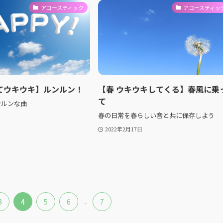
アコースティック
アコースティッ
てウキウキ】ルンルン！
【春 ウキウキしてくる】春風に乗
て
ンルンな曲
春の日常を春らしい音と共に保存しよう
2022年2月17日
3
4
5
6
...
7