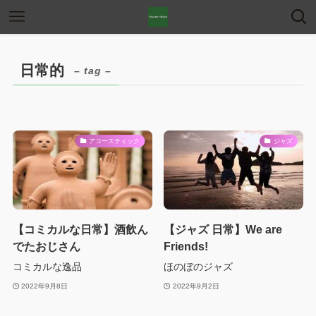
日常的
– tag –
アコースティック
ジャズ
【コミカルな日常】酒飲ん
【ジャズ 日常】We are
でたおじさん
Friends!
コミカルな逸品
ほのぼのジャズ
2022年9月8日
2022年9月2日