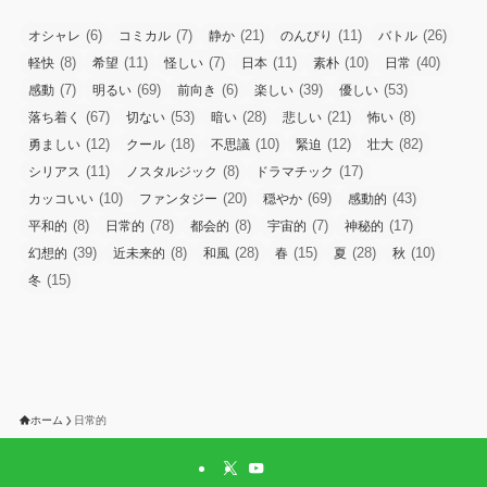
(6)
(7)
(21)
(11)
(26)
オシャレ
コミカル
静か
のんびり
バトル
(8)
(11)
(7)
(11)
(10)
(40)
軽快
希望
怪しい
日本
素朴
日常
(7)
(69)
(6)
(39)
(53)
感動
明るい
前向き
楽しい
優しい
(67)
(53)
(28)
(21)
(8)
落ち着く
切ない
暗い
悲しい
怖い
(12)
(18)
(10)
(12)
(82)
勇ましい
クール
不思議
緊迫
壮大
(11)
(8)
(17)
シリアス
ノスタルジック
ドラマチック
(10)
(20)
(69)
(43)
カッコいい
ファンタジー
穏やか
感動的
(8)
(78)
(8)
(7)
(17)
平和的
日常的
都会的
宇宙的
神秘的
(39)
(8)
(28)
(15)
(28)
(10)
幻想的
近未来的
和風
春
夏
秋
(15)
冬
ホーム
日常的