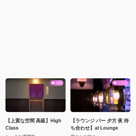
店内
ピアノ
【上質な空間 高級】High
【ラウンジ バー 夕方 夜 待
Class
ち合わせ】at Lounge