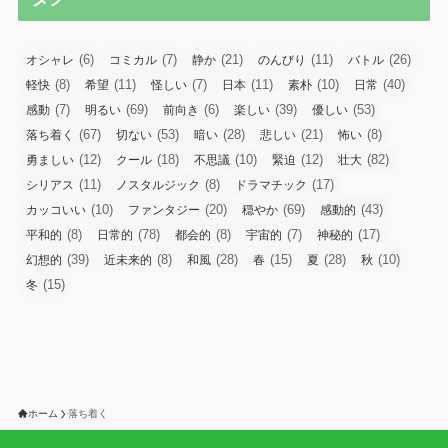
(6)
(7)
(21)
(11)
(26)
オシャレ
コミカル
静か
のんびり
バトル
(8)
(11)
(7)
(11)
(10)
(40)
軽快
希望
怪しい
日本
素朴
日常
(7)
(69)
(6)
(39)
(53)
感動
明るい
前向き
楽しい
優しい
(67)
(53)
(28)
(21)
(8)
落ち着く
切ない
暗い
悲しい
怖い
(12)
(18)
(10)
(12)
(82)
勇ましい
クール
不思議
緊迫
壮大
(11)
(8)
(17)
シリアス
ノスタルジック
ドラマチック
(10)
(20)
(69)
(43)
カッコいい
ファンタジー
穏やか
感動的
(8)
(78)
(8)
(7)
(17)
平和的
日常的
都会的
宇宙的
神秘的
(39)
(8)
(28)
(15)
(28)
(10)
幻想的
近未来的
和風
春
夏
秋
(15)
冬
ホーム
落ち着く