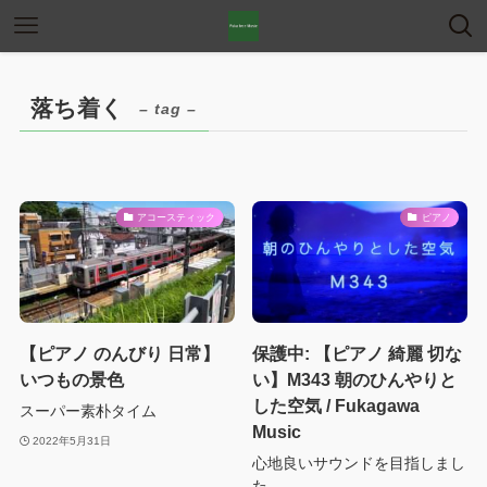
落ち着く
– tag –
アコースティック
ピアノ
【ピアノ のんびり 日常】
保護中: 【ピアノ 綺麗 切な
いつもの景色
い】M343 朝のひんやりと
した空気 / Fukagawa
スーパー素朴タイム
Music
2022年5月31日
心地良いサウンドを目指しまし
た