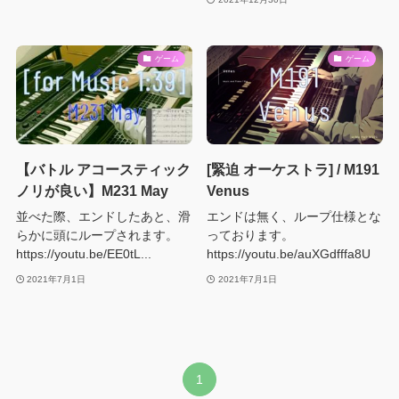
ゲーム
ゲーム
【バトル アコースティック
[緊迫 オーケストラ] / M191
ノリが良い】M231 May
Venus
並べた際、エンドしたあと、滑
エンドは無く、ループ仕様とな
らかに頭にループされます。
っております。
https://youtu.be/EE0tL...
https://youtu.be/auXGdfffa8U
2021年7月1日
2021年7月1日
1