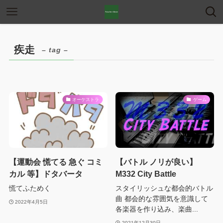
疾走
– tag –
オーケストラ
ゲーム
【運動会 慌てる 急ぐ コミ
【バトル ノリが良い】
カル 等】ドタバータ
M332 City Battle
慌てふためく
スタイリッシュな都会的バトル
曲 都会的な雰囲気を意識して
2022年4月5日
各楽器を作り込み、楽曲...
2021年12月30日