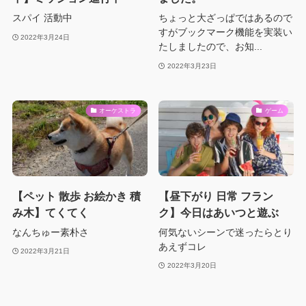
スパイ 活動中
ちょっと大ざっぱではあるので
すがブックマーク機能を実装い
2022年3月24日
たしましたので、お知...
2022年3月23日
オーケストラ
ゲーム
【ペット 散歩 お絵かき 積
【昼下がり 日常 フラン
み木】てくてく
ク】今日はあいつと遊ぶ
なんちゅー素朴さ
何気ないシーンで迷ったらとり
あえずコレ
2022年3月21日
2022年3月20日