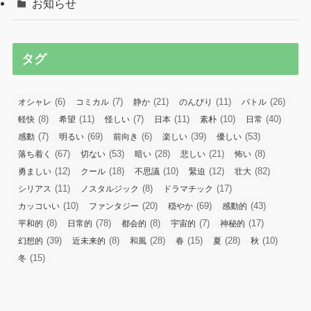
お知らせ
タグ
(6)
(7)
(21)
(11)
(26)
オシャレ
コミカル
静か
のんびり
バトル
(8)
(11)
(7)
(11)
(10)
(40)
軽快
希望
怪しい
日本
素朴
日常
(7)
(69)
(6)
(39)
(53)
感動
明るい
前向き
楽しい
優しい
(67)
(53)
(28)
(21)
(8)
落ち着く
切ない
暗い
悲しい
怖い
(12)
(18)
(10)
(12)
(82)
勇ましい
クール
不思議
緊迫
壮大
(11)
(8)
(17)
シリアス
ノスタルジック
ドラマチック
(10)
(20)
(69)
(43)
カッコいい
ファンタジー
穏やか
感動的
(8)
(78)
(8)
(7)
(17)
平和的
日常的
都会的
宇宙的
神秘的
(39)
(8)
(28)
(15)
(28)
(10)
幻想的
近未来的
和風
春
夏
秋
(15)
冬