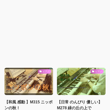
ピアノ
ピアノ
【和風 感動 】M315 ニッポ
【日常 のんびり 優しい】
ンの秋！
M278 緑の丘の上で