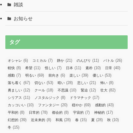
雑談
お知らせ
タグ
(6)
(7)
(21)
(11)
(26)
オシャレ
コミカル
静か
のんびり
バトル
(8)
(11)
(7)
(11)
(10)
(40)
軽快
希望
怪しい
日本
素朴
日常
(7)
(69)
(6)
(39)
(53)
感動
明るい
前向き
楽しい
優しい
(67)
(53)
(28)
(21)
(8)
落ち着く
切ない
暗い
悲しい
怖い
(12)
(18)
(10)
(12)
(82)
勇ましい
クール
不思議
緊迫
壮大
(11)
(8)
(17)
シリアス
ノスタルジック
ドラマチック
(10)
(20)
(69)
(43)
カッコいい
ファンタジー
穏やか
感動的
(8)
(78)
(8)
(7)
(17)
平和的
日常的
都会的
宇宙的
神秘的
(39)
(8)
(28)
(15)
(28)
(10)
幻想的
近未来的
和風
春
夏
秋
(15)
冬