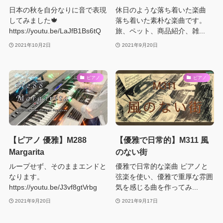
日本の秋を自分なりに音で表現
休日のような落ち着いた楽曲
してみました🍁
落ち着いた素朴な楽曲です。
https://youtu.be/LaJfB1Bs6tQ
旅、ペット、商品紹介、雑...
2021年10月2日
2021年9月20日
ピアノ
ピアノ
【ピアノ 優雅】M288
【優雅で日常的】M311 風
Margarita
のない街
ループせず、そのままエンドと
優雅で日常的な楽曲 ピアノと
なります。
弦楽を使い、優雅で重厚な雰囲
https://youtu.be/J3vf8gtVrbg
気を感じる曲を作ってみ...
2021年9月20日
2021年9月17日