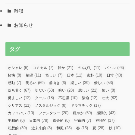
雑談
お知らせ
タグ
(6)
(7)
(21)
(11)
(26)
オシャレ
コミカル
静か
のんびり
バトル
(8)
(11)
(7)
(11)
(10)
(40)
軽快
希望
怪しい
日本
素朴
日常
(7)
(69)
(6)
(39)
(53)
感動
明るい
前向き
楽しい
優しい
(67)
(53)
(28)
(21)
(8)
落ち着く
切ない
暗い
悲しい
怖い
(12)
(18)
(10)
(12)
(82)
勇ましい
クール
不思議
緊迫
壮大
(11)
(8)
(17)
シリアス
ノスタルジック
ドラマチック
(10)
(20)
(69)
(43)
カッコいい
ファンタジー
穏やか
感動的
(8)
(78)
(8)
(7)
(17)
平和的
日常的
都会的
宇宙的
神秘的
(39)
(8)
(28)
(15)
(28)
(10)
幻想的
近未来的
和風
春
夏
秋