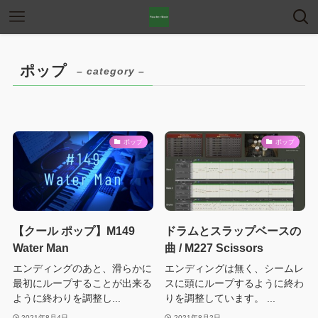
ポップ
– category –
ポップ
ポップ
【クール ポップ】M149
ドラムとスラップベースの
Water Man
曲 / M227 Scissors
エンディングのあと、滑らかに
エンディングは無く、シームレ
最初にループすることが出来る
スに頭にループするように終わ
ように終わりを調整し...
りを調整しています。 ...
2021年8月4日
2021年8月2日