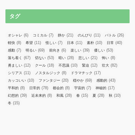
タグ
(6)
(7)
(21)
(11)
(26)
オシャレ
コミカル
静か
のんびり
バトル
(8)
(11)
(7)
(11)
(10)
(40)
軽快
希望
怪しい
日本
素朴
日常
(7)
(69)
(6)
(39)
(53)
感動
明るい
前向き
楽しい
優しい
(67)
(53)
(28)
(21)
(8)
落ち着く
切ない
暗い
悲しい
怖い
(12)
(18)
(10)
(12)
(82)
勇ましい
クール
不思議
緊迫
壮大
(11)
(8)
(17)
シリアス
ノスタルジック
ドラマチック
(10)
(20)
(69)
(43)
カッコいい
ファンタジー
穏やか
感動的
(8)
(78)
(8)
(7)
(17)
平和的
日常的
都会的
宇宙的
神秘的
(39)
(8)
(28)
(15)
(28)
(10)
幻想的
近未来的
和風
春
夏
秋
(15)
冬