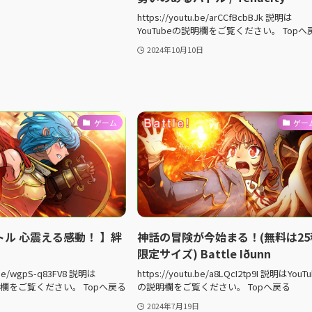
https://youtu.be/arCCfBcbBJk 説明は
YouTubeの説明欄をご覧ください。 Topへ
2024年10月10日
ゲーム
ゲー
ル 心震える感動！ 】絆
神話の冒険が今始まる！(無料は25
限定サイズ) Battle Iðunn
u.be/wgpS-q83FV8 説明は
https://youtu.be/a8LQcI2tp9I 説明はYouT
説明欄をご覧ください。 Topへ戻る
の説明欄をご覧ください。 Topへ戻る
2024年7月19日