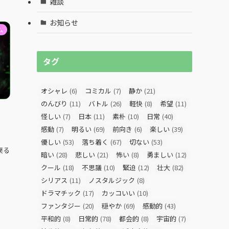
雑談
お知らせ
ム
タグ
オシャレ
(6)
コミカル
(7)
静か
(21)
のんびり
(11)
バトル
(26)
軽快
(8)
希望
(11)
怪しい
(7)
日本
(11)
素朴
(10)
日常
(40)
感動
(7)
明るい
(69)
前向き
(6)
楽しい
(39)
優しい
(53)
落ち着く
(67)
切ない
(53)
戻る
暗い
(28)
悲しい
(21)
怖い
(8)
勇ましい
(12)
クール
(18)
不思議
(10)
緊迫
(12)
壮大
(82)
シリアス
(11)
ノスタルジック
(8)
ドラマチック
(17)
カッコいい
(10)
ファンタジー
(20)
穏やか
(69)
感動的
(43)
平和的
(8)
日常的
(78)
都会的
(8)
宇宙的
(7)