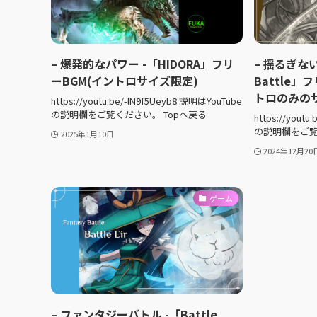
– 爆発的なパワー -「HIDORA」フリ
– 揺るぎない
ーBGM(イントロサイズ限定)
Battle
トロのみの
https://youtu.be/-lN9f5Ueyb8 説明はYouTube
の説明欄をご覧ください。 Topへ戻る
https://yout
の説明欄をご覧
2025年1月10日
2024年12月20
ゲーム
– ファンタジーバトル -「Battle