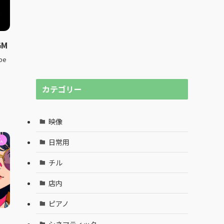
GM
be
カテゴリー
映像
ム
日常用
チル
店内
ピアノ
シネマティック