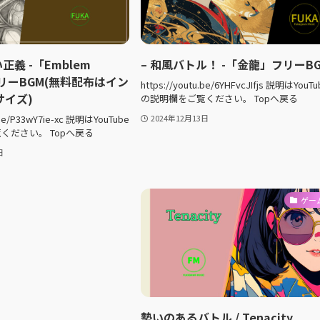
正義 -「Emblem
– 和風バトル！ -「金龍」フリーB
」フリーBGM(無料配布はイン
https://youtu.be/6YHFvcJIfjs 説明はYouTu
サイズ)
の説明欄をご覧ください。 Topへ戻る
u.be/P33wY7ie-xc 説明はYouTube
2024年12月13日
ください。 Topへ戻る
日
ゲー
勢いのあるバトル / Tenacity