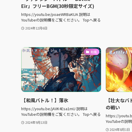
Eir」フリーBGM(30秒限定サイズ)
https://youtu.be/poaeWRBaKUA 説明は
YouTubeの説明欄をご覧ください。 Topへ戻る
2024年12月6日
和風
【和風バトル！】薄氷
【壮大なバト
の戦い
https://youtu.be/jAVK4Esa1mU 説明は
YouTubeの説明欄をご覧ください。 Topへ戻る
https://yout
YouTubeの
2024年9月13日
2024年8月1日