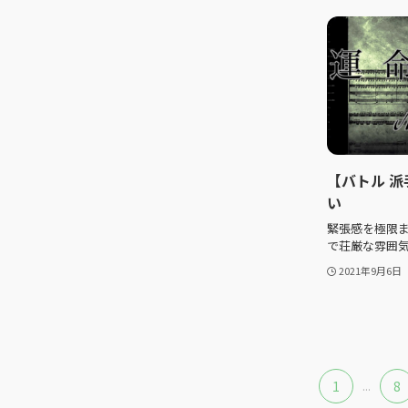
【バトル 派
い
緊張感を極限ま
で荘厳な雰囲気
2021年9月6日
1
...
8