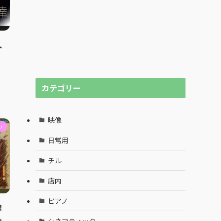
人
カテゴリー
映像
ラ
日常用
チル
店内
ピアノ
！
シネマティック