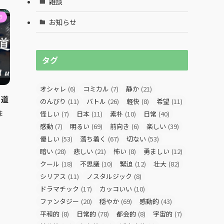
雑談
ラ
お知らせ
タグ
オシャレ
(6)
コミカル
(7)
静か
(21)
山道
のんびり
(11)
バトル
(26)
軽快
(8)
希望
(11)
ま
怪しい
(7)
日本
(11)
素朴
(10)
日常
(40)
感動
(7)
明るい
(69)
前向き
(6)
楽しい
(39)
優しい
(53)
落ち着く
(67)
切ない
(53)
暗い
(28)
悲しい
(21)
怖い
(8)
勇ましい
(12)
クール
(18)
不思議
(10)
緊迫
(12)
壮大
(82)
シリアス
(11)
ノスタルジック
(8)
ドラマチック
(17)
カッコいい
(10)
ファンタジー
(20)
穏やか
(69)
感動的
(43)
平和的
(8)
日常的
(78)
都会的
(8)
宇宙的
(7)