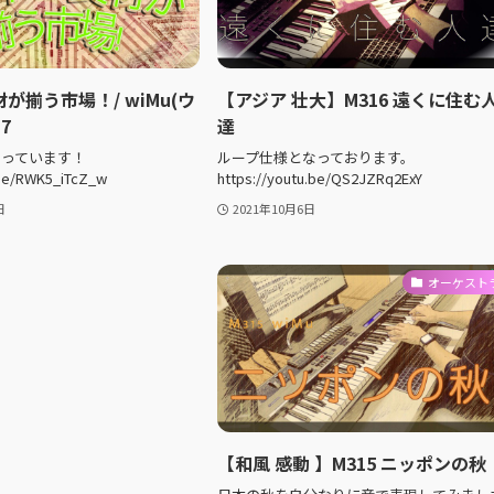
が揃う市場！/ wiMu(ウ
【アジア 壮大】M316 遠くに住む
7
達
なっています！
ループ仕様となっております。
.be/RWK5_iTcZ_w
https://youtu.be/QS2JZRq2ExY
日
2021年10月6日
オーケスト
【和風 感動 】M315 ニッポンの秋