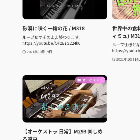
砂漠に咲く一輪の花 / M318
世界中の食材
ィミュ) M31
ループせずそのまま終わります。
https://youtu.be/OFzEzG224k0
ループ仕様と
https://youtu
2021年10月19日
2021年10月14
オーケストラ
【オーケストラ 日常】M293 楽しめ
る道中