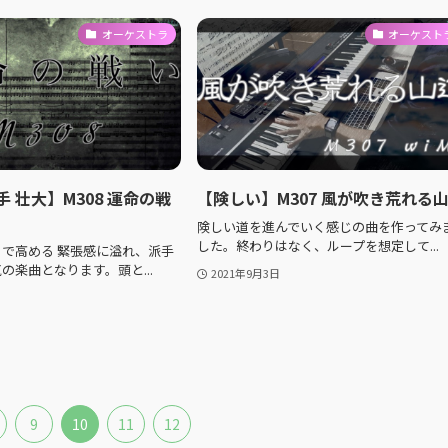
オーケストラ
オーケスト
手 壮大】M308 運命の戦
【険しい】M307 風が吹き荒れる
険しい道を進んでいく感じの曲を作ってみ
した。終わりはなく、ループを想定して...
で高める 緊張感に溢れ、派手
の楽曲となります。頭と...
2021年9月3日
9
10
11
12