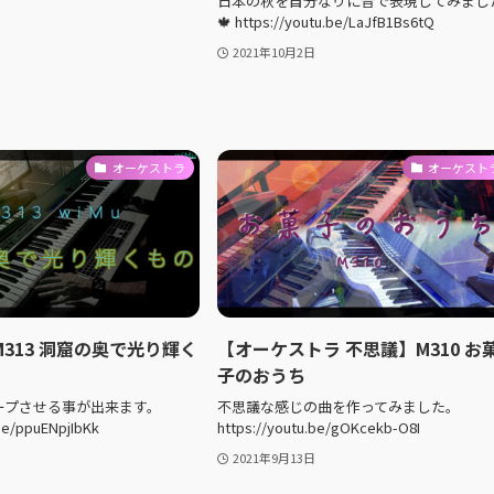
日本の秋を自分なりに音で表現してみまし
🍁 https://youtu.be/LaJfB1Bs6tQ
2021年10月2日
オーケストラ
オーケスト
313 洞窟の奥で光り輝く
【オーケストラ 不思議】M310 お
子のおうち
0でループさせる事が出来ます。
不思議な感じの曲を作ってみました。
.be/ppuENpjIbKk
https://youtu.be/gOKcekb-O8I
2021年9月13日