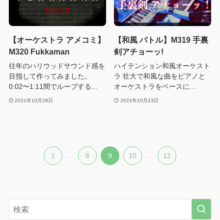
【オーケストラ アメコミ】
【和風 バトル】M319 手裏
M320 Fukkaman
剣アチョーッ!
往年のハリウッドサウンド感を
ハイテンション和風オーケスト
目指して作ってみました。
ラ 壮大で和風な曲をピアノと
0:02〜1:11間でループする...
オーケストラをベースに...
2021年10月28日
2021年10月23日
1
...
8
9
10
...
12