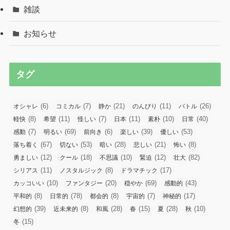
雑談
お知らせ
タグ
(6)
(7)
(21)
(11)
(26)
オシャレ
コミカル
静か
のんびり
バトル
(8)
(11)
(7)
(11)
(10)
(40)
軽快
希望
怪しい
日本
素朴
日常
(7)
(69)
(6)
(39)
(53)
感動
明るい
前向き
楽しい
優しい
(67)
(53)
(28)
(21)
(8)
落ち着く
切ない
暗い
悲しい
怖い
(12)
(18)
(10)
(12)
(82)
勇ましい
クール
不思議
緊迫
壮大
(11)
(8)
(17)
シリアス
ノスタルジック
ドラマチック
(10)
(20)
(69)
(43)
カッコいい
ファンタジー
穏やか
感動的
(8)
(78)
(8)
(7)
(17)
平和的
日常的
都会的
宇宙的
神秘的
(39)
(8)
(28)
(15)
(28)
(10)
幻想的
近未来的
和風
春
夏
秋
(15)
冬