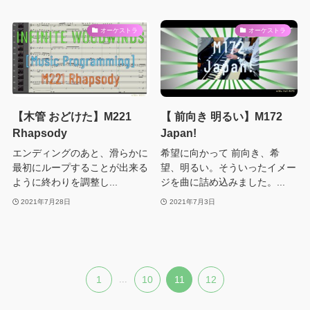
オーケストラ
オーケストラ
【木管 おどけた】M221
【 前向き 明るい】M172
Rhapsody
Japan!
エンディングのあと、滑らかに
希望に向かって 前向き、希
最初にループすることが出来る
望、明るい。そういったイメー
ように終わりを調整し...
ジを曲に詰め込みました。...
2021年7月28日
2021年7月3日
1
...
10
11
12