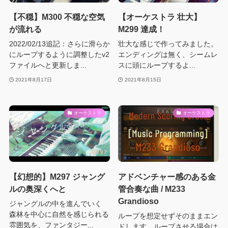
【不穏】M300 不穏な空気
【オーケストラ 壮大】
が流れる
M299 達成！
2022/02/13追記：さらに滑らか
壮大な感じで作ってみました。
にループするように調整したv2
エンディングは無く、シームレ
ファイルへと更新しま...
スに頭にループするよ...
2021年8月17日
2021年8月15日
オーケストラ
オーケストラ
【幻想的】M297 ジャング
アドベンチャー感のある金
ルの奥深くへと
管合奏な曲 / M233
Grandioso
ジャングルの中を進んでいく
森林を中心に自然を感じられる
ループを想定せずそのままエン
雰囲気を、ファンタジー...
ドします。ループさせる場合は