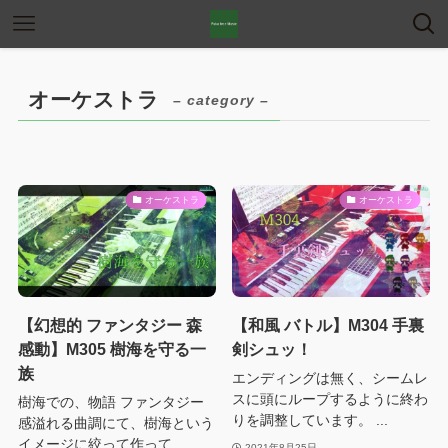
オーケストラ
– category –
オーケストラ
オーケストラ
【幻想的 ファンタジー 森
【和風 バトル】M304 手裏
感動】M305 樹海を守る一
剣シュッ！
族
エンディングは無く、シームレ
スに頭にループするように終わ
樹海での、物語 ファンタジー
りを調整しています。 ...
感溢れる曲調にて、樹海という
イメージに絞って作って...
2021年8月25日